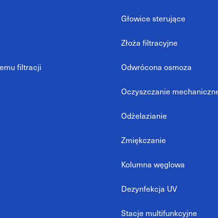
Głowice sterujące
Złoża filtracyjne
mu filtracji
Odwrócona osmoza
Oczyszczanie mechaniczn
Odżelazianie
Zmiękczanie
Kolumna węglowa
Dezynfekcja UV
Stacje multifunkcyjne