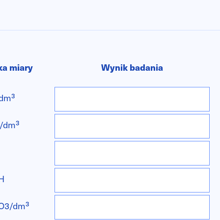
ka miary
Wynik badania
dm³
/dm³
H
O3/dm³