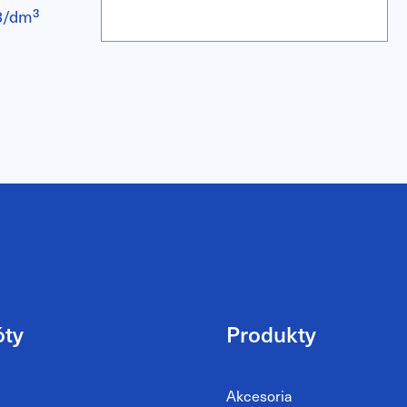
3/dm³
óty
Produkty
Akcesoria