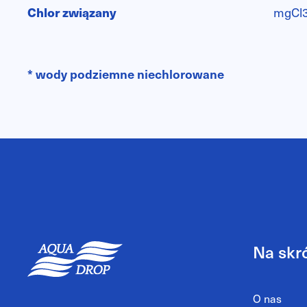
Chlor związany
mgCl
* wody podziemne niechlorowane
Na skr
O nas