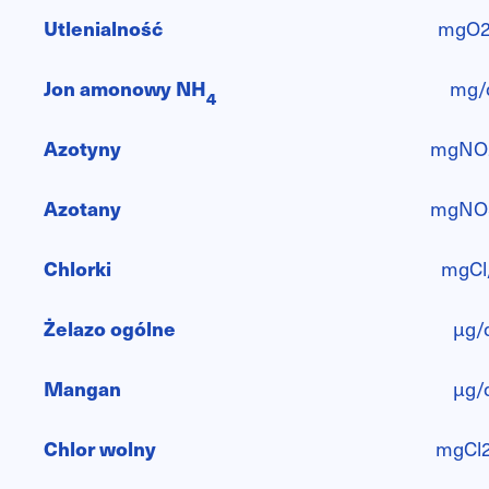
Utlenialność
mgO2
Jon amonowy NH
mg/
4
Azotyny
mgNO
Azotany
mgNO
Chlorki
mgCl
Żelazo ogólne
µg/
Mangan
µg/
Chlor wolny
mgCl