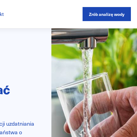
kt
Zrób analizę wody
ać
ji uzdatniania
Państwa o