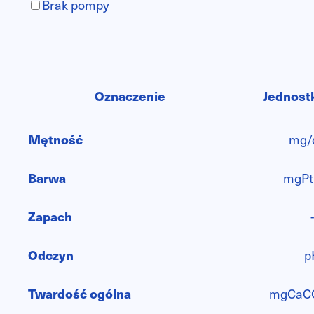
Brak pompy
Oznaczenie
Jednost
Mętność
mg/
Barwa
mgPt
Zapach
-
Odczyn
p
Twardość ogólna
mgCaC