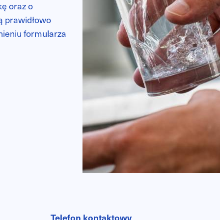
ę oraz o
gą prawidłowo
nieniu formularza
Telefon kontaktowy