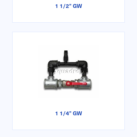
1 1/2” GW
n
1 1/4” GW