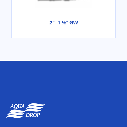
2” -1 ½” GW