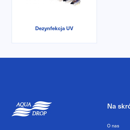
o
n
Dezynfekcja UV
Na skr
O nas