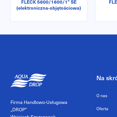
FLECK 5600/1600/1” SE
FL
(elektroniczna-objętościowa)
Na skr
O nas
Firma Handlowo-Usługowa
Oferta
„DROP”
Wojciech Szczepanek