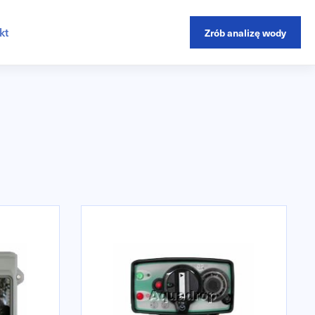
kt
Zrób analizę wody