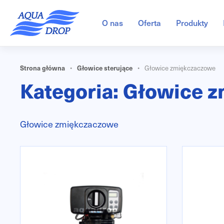
O nas
Oferta
Produkty
S
S
k
k
i
i
Strona główna
Głowice sterujące
•
•
Głowice zmiękczaczowe
p
p
Kategoria:
Głowice z
t
t
o
o
n
c
Głowice zmiękczaczowe
a
o
v
n
i
t
g
e
a
n
t
t
i