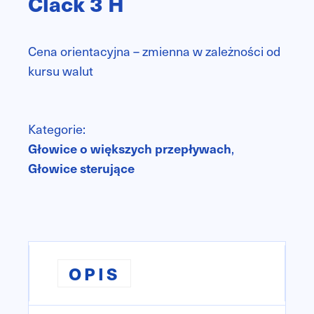
Clack 3 H
n
Cena orientacyjna – zmienna w zależności od
kursu walut
Kategorie:
Głowice o większych przepływach
,
Głowice sterujące
OPIS