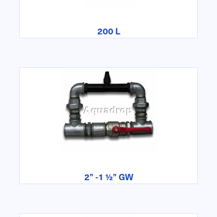
200 L
2” -1 ½” GW