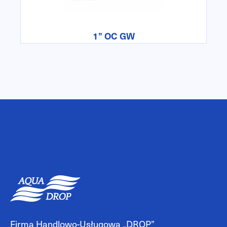
1” OC GW
Firma Handlowo-Usługowa „DROP”