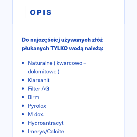
OPIS
Do najczęściej używanych złóż
płukanych TYLKO wodą należą:
Naturalne ( kwarcowo –
dolomitowe )
Klarsanit
Filter AG
Birm
Pyrolox
M dox.
Hydroantracyt
Imerys/Calcite