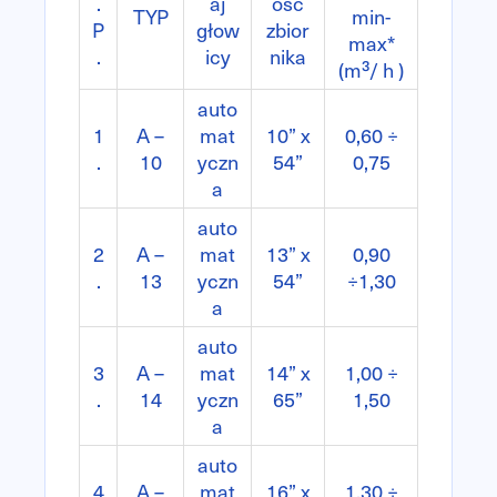
.
aj
ość
TYP
min-
P
głow
zbior
max*
.
icy
nika
(m³/ h )
auto
1
A –
mat
10” x
0,60 ÷
.
10
yczn
54”
0,75
a
auto
2
A –
mat
13” x
0,90
.
13
yczn
54”
÷1,30
a
auto
3
A –
mat
14” x
1,00 ÷
.
14
yczn
65”
1,50
a
auto
4
A –
mat
16” x
1,30 ÷