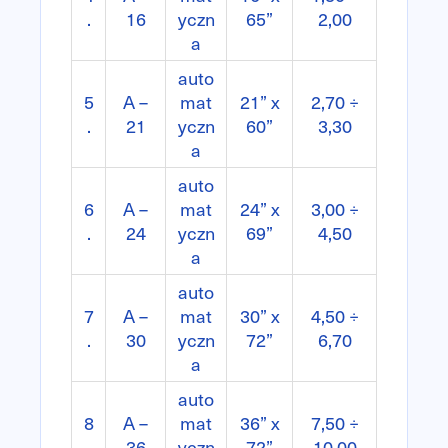
.
16
yczn
65”
2,00
a
auto
5
A –
mat
21” x
2,70 ÷
.
21
yczn
60”
3,30
a
auto
6
A –
mat
24” x
3,00 ÷
.
24
yczn
69”
4,50
a
auto
7
A –
mat
30” x
4,50 ÷
.
30
yczn
72”
6,70
a
auto
8
A –
mat
36” x
7,50 ÷
.
36
yczn
72”
10,00