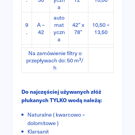
a
auto
9
A –
mat
42” x
10,50 ÷
.
42
yczn
78”
13,50
a
Na zamówienie filtry o
przepływach do: 50 m³/
h
Do najczęściej używanych złóż
płukanych TYLKO wodą należą:
Naturalne ( kwarcowo –
dolomitowe )
Klarsanit